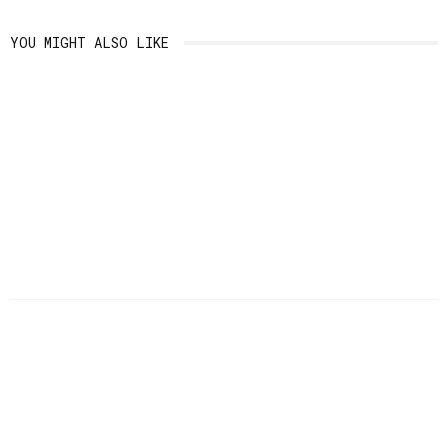
YOU MIGHT ALSO LIKE
SKOVBEGRAVELSE: EN
UDFORSKNING AF
NATURLIG AFSKED MED
SEKSUALITET OG INTIMITET
KÆRLIGHED
September 19, 2025
Marts 16, 2026
FORDELENE VED AT BRUGE
GLIDECREME
Januar 24, 2025