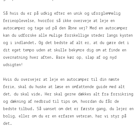
Så hvis du er på udkig efter en unik og uforglemmelig
ferieoplevelse, hvorfor så ikke overveje at leje en
autocamper og tage ud på den åbne vej? Med en autocamper
kan du udforske alle mulige forskellige steder langs kysten
og i indlandet. Og det bedste af alt er, at du gøre det i
dit eget tempo uden at skulle bekymre dig om at finde en
overnatning hver aften. Bare kør op, slap af og nyd
udsigten!
Hvis du overvejer at leje en autocamper til din næste
ferie, skal du huske at læse en omfattende guide med alt
det, du skal vide. Her skal gerne dækkes alt fra forsikring
og dækning af nedbrud til tips om, hvordan du får de
bedste tilbud. Så uanset om det er første gang, du lejer en
bolig, eller om du er en erfaren veteran, har vi styr på
det.