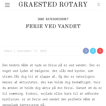
GRAESTED ROTARY
IKKE KATEGORISERET
FERIE VED VANDET
Admin
September 12, 2022
Den bedste måde at nyde en ferie på er ved vandet. Der er
noget ved lyden af bølgerne, der slår mod kysten, som
straks får dig til at slappe af. Og der er naturligvis
masser af aktiviteter, der kan holde dig beskæftiget, hvis
du ønsker at holde dig aktiv på din ferie. Uanset om du er
til svømning, fiskeri, sejlads eller bare til at udforske
kystlinjen, er en ferie ved vandet den perfekte måde at
genoplade batterierne på.