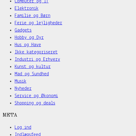
Computer og IT
Elektronik
Familie og Børn
Ferie og lejligheder
Gadgets
Hobby og Dyr
Hus og Have
Ikke kategoriseret
Industri og Erhverv
Kunst og kultur
Mad og Sundhed
Musik
Nyheder
Service og Økonomi
Shopping og deals
META
Log ind
Indlægsfeed