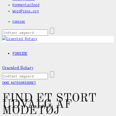
Kommentarfeed
WordPress.org
FORSIDE
FORSIDE
Graested Rotary
IKKE KATEGORISERET
FIND ET STORT
UDVALG AF
MODETØJ