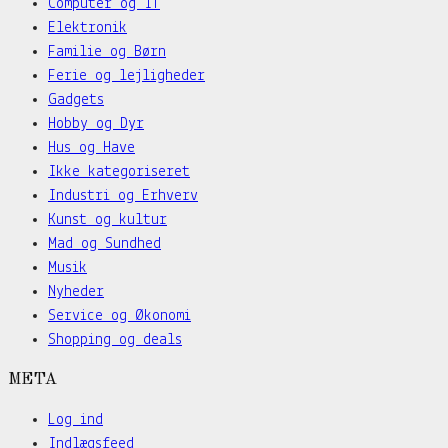
Computer og IT
Elektronik
Familie og Børn
Ferie og lejligheder
Gadgets
Hobby og Dyr
Hus og Have
Ikke kategoriseret
Industri og Erhverv
Kunst og kultur
Mad og Sundhed
Musik
Nyheder
Service og Økonomi
Shopping og deals
META
Log ind
Indlægsfeed