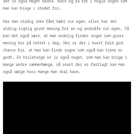
det jo også meget bedre, bare og få fat i nogle vogne som
man kan bruge i stedet for.
Har man stadig ikke fået købt sin egen, eller har det
aldrig rigtig givet mening for en og anskaffe sin egen. Så
kan det også være, at man endelig finder noget som giver
mening her på nettet i dag. Her er der i hvert fald god
chance for, at man kan finde vogne som også kan tjene en
godt. En toiletvogn er jo også noget, som man kan bruge i
mange andre sammenhænge, så snart der er fastlagt kan man
også vælge hvor mange man skal have.