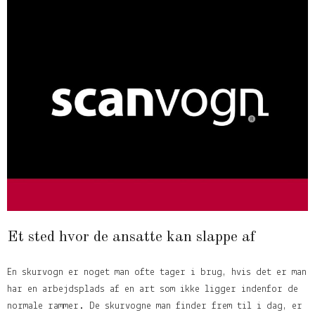
Et sted hvor de ansatte kan slappe af
En skurvogn er noget man ofte tager i brug, hvis det er man
har en arbejdsplads af en art som ikke ligger indenfor de
normale rammer. De skurvogne man finder frem til i dag, er