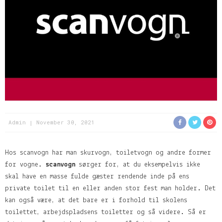
Admin
November 30, 2021
Hos scanvogn har man skurvogn, toiletvogn og andre former
for vogne.
scanvogn
sørger for, at du eksempelvis ikke
skal have en masse fulde gæster rendende inde på ens
private toilet til en eller anden stor fest man holder. Det
kan også være, at det bare er i forhold til skolens
toilettet, arbejdspladsens toiletter og så videre. Så er