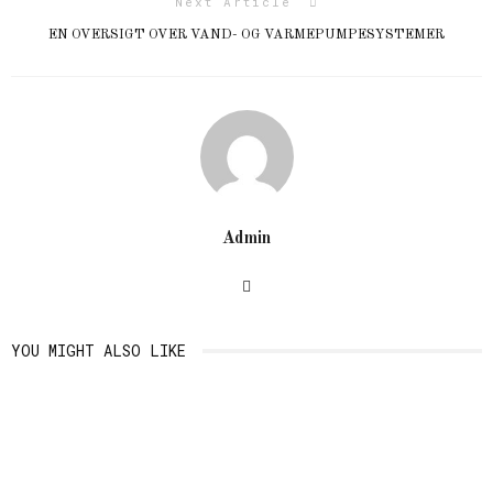
Next Article
EN OVERSIGT OVER VAND- OG VARMEPUMPESYSTEMER
Admin
YOU MIGHT ALSO LIKE
DOBBELTRADET JAKKESÆT
VIGTIGHEDEN AF HÅR
TIL DEN STILBEVIDSTE MAND
BESKYTTELSE I HVERDAGEN
April 3, 2026
Oktober 3, 2025