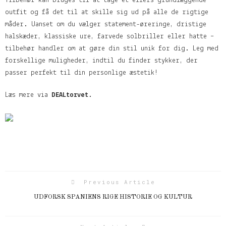
Tilbehør kan bruges til at tage et ellers grundlæggende
outfit og få det til at skille sig ud på alle de rigtige
måder. Uanset om du vælger statement-øreringe, dristige
halskæder, klassiske ure, farvede solbriller eller hatte –
tilbehør handler om at gøre din stil unik for dig. Leg med
forskellige muligheder, indtil du finder stykker, der
passer perfekt til din personlige æstetik!
Læs mere via
DEALtorvet
.
Previous Article
UDFORSK SPANIENS RIGE HISTORIE OG KULTUR