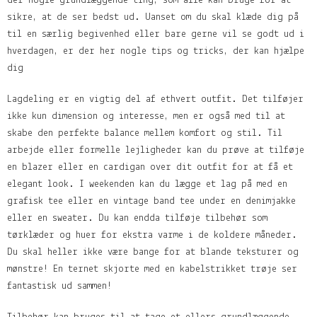
der nogle grundlæggende ting, som alle kan bruge for at
sikre, at de ser bedst ud. Uanset om du skal klæde dig på
til en særlig begivenhed eller bare gerne vil se godt ud i
hverdagen, er der her nogle tips og tricks, der kan hjælpe
dig
Lagdeling er en vigtig del af ethvert outfit. Det tilføjer
ikke kun dimension og interesse, men er også med til at
skabe den perfekte balance mellem komfort og stil. Til
arbejde eller formelle lejligheder kan du prøve at tilføje
en blazer eller en cardigan over dit outfit for at få et
elegant look. I weekenden kan du lægge et lag på med en
grafisk tee eller en vintage band tee under en denimjakke
eller en sweater. Du kan endda tilføje tilbehør som
tørklæder og huer for ekstra varme i de koldere måneder.
Du skal heller ikke være bange for at blande teksturer og
mønstre! En ternet skjorte med en kabelstrikket trøje ser
fantastisk ud sammen!