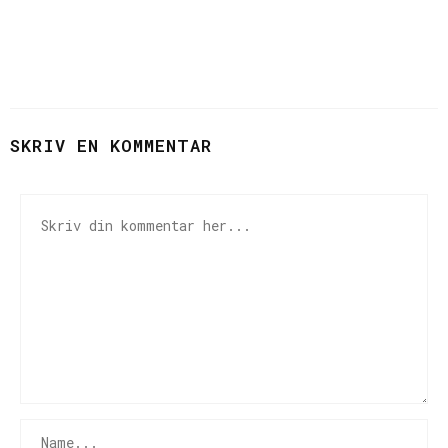
FÅ EN STRÅLENDE HUD MED
PROFESSIONEL BEHANDLING
September 19, 2025
SKRIV EN KOMMENTAR