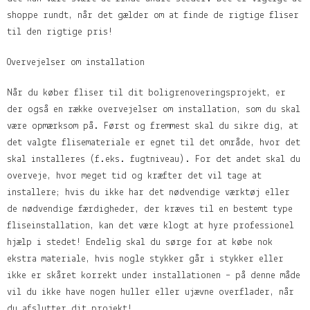
shoppe rundt, når det gælder om at finde de rigtige fliser
til den rigtige pris!
Overvejelser om installation
Når du køber fliser til dit boligrenoveringsprojekt, er
der også en række overvejelser om installation, som du skal
være opmærksom på. Først og fremmest skal du sikre dig, at
det valgte flisemateriale er egnet til det område, hvor det
skal installeres (f.eks. fugtniveau). For det andet skal du
overveje, hvor meget tid og kræfter det vil tage at
installere; hvis du ikke har det nødvendige værktøj eller
de nødvendige færdigheder, der kræves til en bestemt type
fliseinstallation, kan det være klogt at hyre professionel
hjælp i stedet! Endelig skal du sørge for at købe nok
ekstra materiale, hvis nogle stykker går i stykker eller
ikke er skåret korrekt under installationen – på denne måde
vil du ikke have nogen huller eller ujævne overflader, når
du afslutter dit projekt!