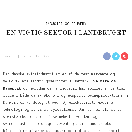
INDUSTRI OG ERHVERV
EN VIGTIG SEKTOR I LANDBRUGET
Admin
Januar 12, 2025
Den danske svineindustri er en af de mest markante og
veludviklede landbrugssektorer i Danmark.
Se mere om
Danepork
og hvordan denne industri har spillet en central
rolle i både dansk økonomi og eksport. Svineproduktionen i
Danmark er kendetegnet ved høj effektivitet, moderne
teknologi og fokus på dyrevelfærd. Danmark er blandt de
største eksportører af svinekød i verden, og
svineindustrien bidrager væsentligt til landets økonomi,
både i form af arbejdspladser og indtægter fra eksport.