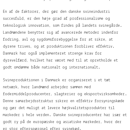
En af de faktorer, der gør den danske svineindustri
succesfuld, er den høje grad af professionalisme og
teknologisk innovation, som findes på landets svinegårde.
Landmændene benytter sig af avancerede metoder indenfor
fodring, avl og sygdomsforebyggelse for at sikre, at
dyrene trives, og at produktionen forbliver effektiv.
Danmark har også implementeret strenge krav for
dyrevelfærd, hvilket har været med til at opretholde et
godt omdømme både nationalt og internationalt.
Svineproduktionen i Danmark er organiseret i et tæt
netværk, hvor landmænd arbejder sammen med
fodermiddelproducenter, slagterier og eksportvirksomheder.
Denne samarbejdsstruktur sikrer en effektiv forsyningskæde
og gør det muligt at levere højkvalitetsprodukter til
markeder i hele verden. Danske svineproducenter har især et
godt ry på de europæiske og asiatiske markeder, hvor der
er stor efterspørgsel efter svinekød.