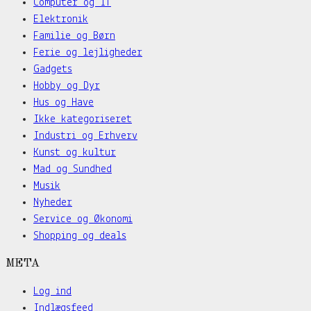
Computer og IT
Elektronik
Familie og Børn
Ferie og lejligheder
Gadgets
Hobby og Dyr
Hus og Have
Ikke kategoriseret
Industri og Erhverv
Kunst og kultur
Mad og Sundhed
Musik
Nyheder
Service og Økonomi
Shopping og deals
META
Log ind
Indlægsfeed