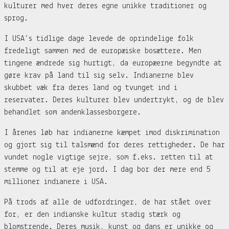
kulturer med hver deres egne unikke traditioner og
sprog.
I USA’s tidlige dage levede de oprindelige folk
fredeligt sammen med de europæiske bosættere. Men
tingene ændrede sig hurtigt, da europæerne begyndte at
gøre krav på land til sig selv. Indianerne blev
skubbet væk fra deres land og tvunget ind i
reservater. Deres kulturer blev undertrykt, og de blev
behandlet som andenklassesborgere.
I årenes løb har indianerne kæmpet imod diskrimination
og gjort sig til talsmænd for deres rettigheder. De har
vundet nogle vigtige sejre, som f.eks. retten til at
stemme og til at eje jord. I dag bor der mere end 5
millioner indianere i USA.
På trods af alle de udfordringer, de har stået over
for, er den indianske kultur stadig stærk og
blomstrende. Deres musik, kunst og dans er unikke og