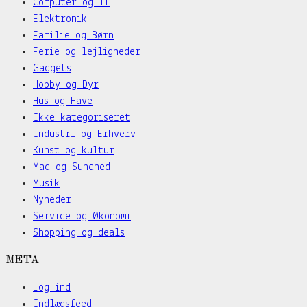
Computer og IT
Elektronik
Familie og Børn
Ferie og lejligheder
Gadgets
Hobby og Dyr
Hus og Have
Ikke kategoriseret
Industri og Erhverv
Kunst og kultur
Mad og Sundhed
Musik
Nyheder
Service og Økonomi
Shopping og deals
META
Log ind
Indlægsfeed