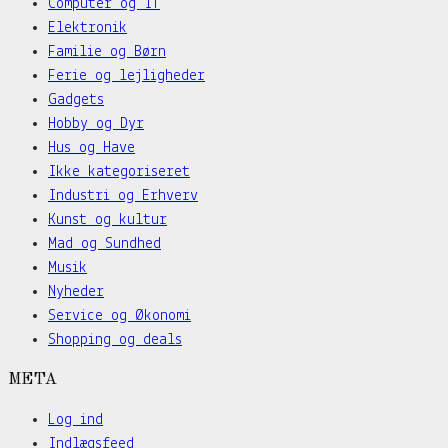
Computer og IT
Elektronik
Familie og Børn
Ferie og lejligheder
Gadgets
Hobby og Dyr
Hus og Have
Ikke kategoriseret
Industri og Erhverv
Kunst og kultur
Mad og Sundhed
Musik
Nyheder
Service og Økonomi
Shopping og deals
META
Log ind
Indlægsfeed