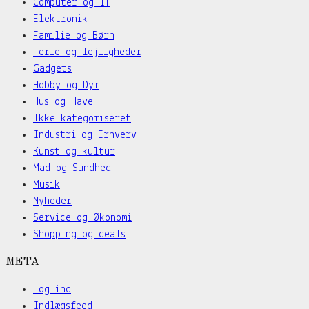
Computer og IT
Elektronik
Familie og Børn
Ferie og lejligheder
Gadgets
Hobby og Dyr
Hus og Have
Ikke kategoriseret
Industri og Erhverv
Kunst og kultur
Mad og Sundhed
Musik
Nyheder
Service og Økonomi
Shopping og deals
META
Log ind
Indlægsfeed