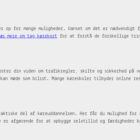
er op for mange muligheder. Uanset om det er nødvendigt f
Læs mere om tag kørekort
for at forstå de forskellige trin
ester din viden om trafikregler, skilte og sikkerhed på v
 kan møde som bilist. Mange køreskoler tilbyder online re
raktiske del af køreuddannelsen. Her får du mulighed for 
e er afgørende for at opbygge selvtillid og færdigheder b