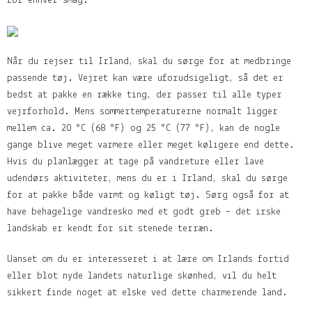
for enhver smag.
Når du rejser til Irland, skal du sørge for at medbringe
passende tøj. Vejret kan være uforudsigeligt, så det er
bedst at pakke en række ting, der passer til alle typer
vejrforhold. Mens sommertemperaturerne normalt ligger
mellem ca. 20 °C (68 °F) og 25 °C (77 °F), kan de nogle
gange blive meget varmere eller meget køligere end dette.
Hvis du planlægger at tage på vandreture eller lave
udendørs aktiviteter, mens du er i Irland, skal du sørge
for at pakke både varmt og køligt tøj. Sørg også for at
have behagelige vandresko med et godt greb – det irske
landskab er kendt for sit stenede terræn.
Uanset om du er interesseret i at lære om Irlands fortid
eller blot nyde landets naturlige skønhed, vil du helt
sikkert finde noget at elske ved dette charmerende land.