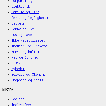
Computer og IT
Elektronik
Familie og Børn
Ferie og lejligheder
Gadgets
Hobby og Dyr
Hus og Have
Ikke kategoriseret
Industri og Erhverv
Kunst og kultur
Mad og Sundhed
Musik
Nyheder
Service og Økonomi
Shopping og deals
META
Log ind
Indlægsfeed