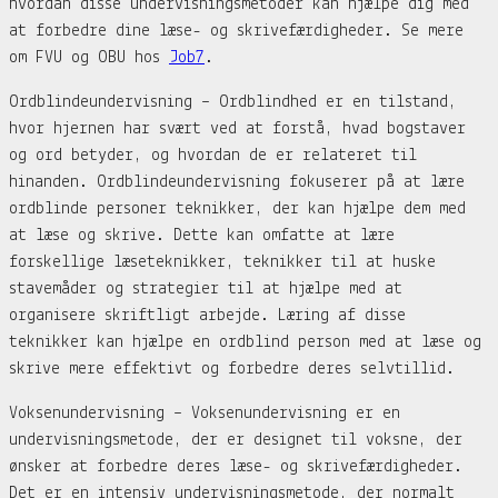
hvordan disse undervisningsmetoder kan hjælpe dig med
at forbedre dine læse- og skrivefærdigheder. Se mere
om FVU og OBU hos
Job7
.
Ordblindeundervisning – Ordblindhed er en tilstand,
hvor hjernen har svært ved at forstå, hvad bogstaver
og ord betyder, og hvordan de er relateret til
hinanden. Ordblindeundervisning fokuserer på at lære
ordblinde personer teknikker, der kan hjælpe dem med
at læse og skrive. Dette kan omfatte at lære
forskellige læseteknikker, teknikker til at huske
stavemåder og strategier til at hjælpe med at
organisere skriftligt arbejde. Læring af disse
teknikker kan hjælpe en ordblind person med at læse og
skrive mere effektivt og forbedre deres selvtillid.
Voksenundervisning – Voksenundervisning er en
undervisningsmetode, der er designet til voksne, der
ønsker at forbedre deres læse- og skrivefærdigheder.
Det er en intensiv undervisningsmetode, der normalt