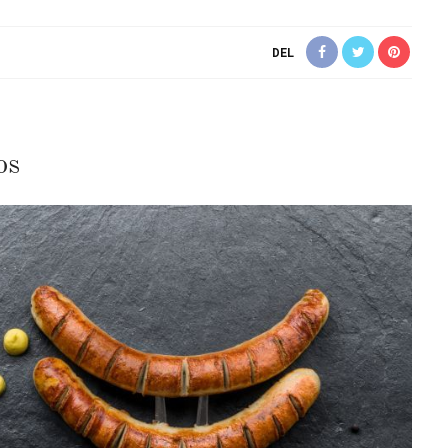
DEL
os